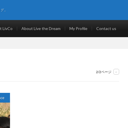
ログ。
t LivCo
About Live the Dream
My Profile
Contact us
2/2ページ
<
nce