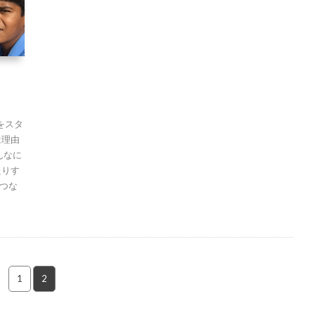
をスタ
は理由
んなに
たりす
つな
1
2