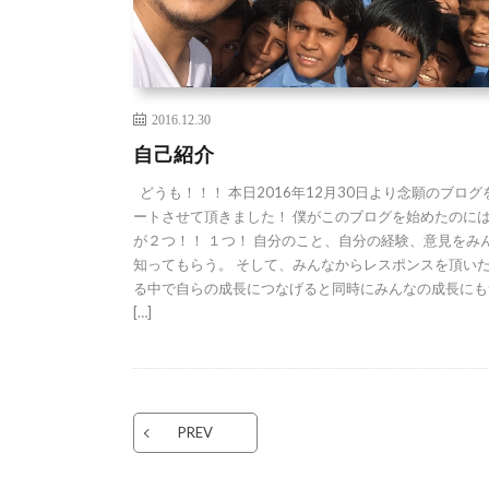
2016.12.30
自己紹介
どうも！！！ 本日2016年12月30日より念願のブログ
ートさせて頂きました！ 僕がこのブログを始めたのに
が２つ！！ １つ！ 自分のこと、自分の経験、意見をみ
知ってもらう。 そして、みんなからレスポンスを頂い
る中で自らの成長につなげると同時にみんなの成長にも
[…]
PREV