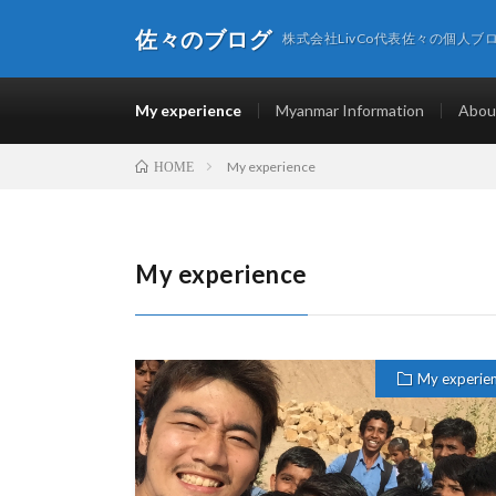
佐々のブログ
株式会社LivCo代表佐々の個人ブ
My experience
Myanmar Information
Abou
My experience
HOME
My experience
My experie