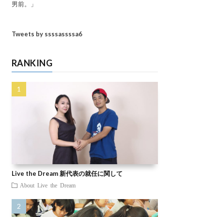
男前。」
Tweets by ssssassssa6
RANKING
Live the Dream 新代表の就任に関して
About Live the Dream