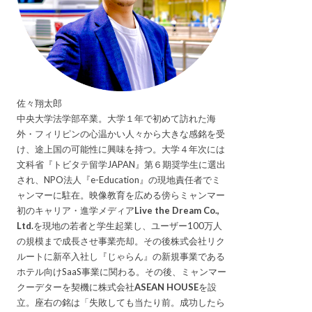
佐々翔太郎
中央大学法学部卒業。大学１年で初めて訪れた海
外・フィリピンの心温かい人々から大きな感銘を受
け、途上国の可能性に興味を持つ。大学４年次には
文科省『トビタテ留学JAPAN』第６期奨学生に選出
され、NPO法人『e-Education』の現地責任者でミ
ャンマーに駐在。映像教育を広める傍らミャンマー
初のキャリア・進学メディア
Live the Dream Co.,
Ltd.
を現地の若者と学生起業し、ユーザー100万人
の規模まで成長させ事業売却。その後株式会社リク
ルートに新卒入社し『じゃらん』の新規事業である
ホテル向けSaaS事業に関わる。その後、ミャンマー
クーデターを契機に株式会社
ASEAN HOUSE
を設
立。座右の銘は「失敗しても当たり前。成功したら