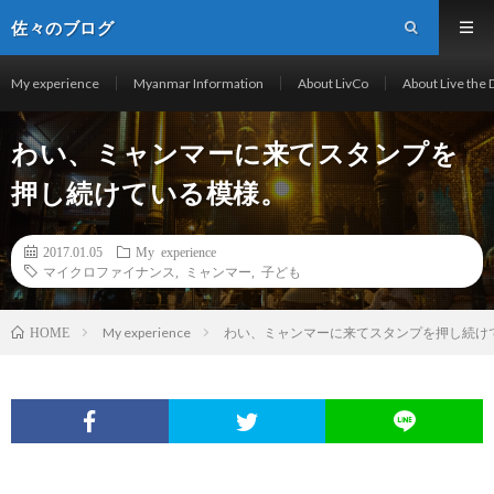
佐々のブログ
My experience
Myanmar Information
About LivCo
About Live the
わい、ミャンマーに来てスタンプを
押し続けている模様。
2017.01.05
My experience
マイクロファイナンス
,
ミャンマー
,
子ども
My experience
わい、ミャンマーに来てスタンプを押し続け
HOME